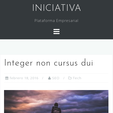
Saltar
INICIATIVA
al
contenido
Plataforma Empresarial
Integer non cursus dui
febrero 18, 2016
SEO
Tech