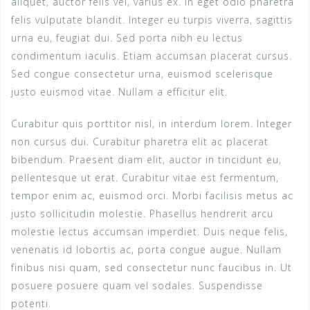
aliquet, auctor felis vel, varius ex. In eget odio pharetra
felis vulputate blandit. Integer eu turpis viverra, sagittis
urna eu, feugiat dui. Sed porta nibh eu lectus
condimentum iaculis. Etiam accumsan placerat cursus.
Sed congue consectetur urna, euismod scelerisque
justo euismod vitae. Nullam a efficitur elit.
Curabitur quis porttitor nisl, in interdum lorem. Integer
non cursus dui. Curabitur pharetra elit ac placerat
bibendum. Praesent diam elit, auctor in tincidunt eu,
pellentesque ut erat. Curabitur vitae est fermentum,
tempor enim ac, euismod orci. Morbi facilisis metus ac
justo sollicitudin molestie. Phasellus hendrerit arcu
molestie lectus accumsan imperdiet. Duis neque felis,
venenatis id lobortis ac, porta congue augue. Nullam
finibus nisi quam, sed consectetur nunc faucibus in. Ut
posuere posuere quam vel sodales. Suspendisse
potenti.