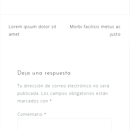
Navegación
Lorem ipsum dolor sit
Morbi facilisis metus ac
amet
justo
de
entradas
Deja una respuesta
Tu dirección de correo electrónico no será
publicada.
Los campos obligatorios están
marcados con
*
Comentario
*