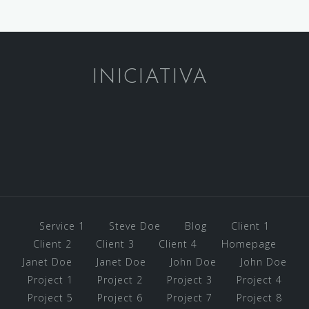
INICIATIVA
Service 1
Steve Doe
Blog
Client 1
Client 2
Client 3
Client 4
Homepage
Janet Doe
Janet Doe
John Doe
John Doe
Project 1
Project 2
Project 3
Project 4
Project 5
Project 6
Project 7
Project 8