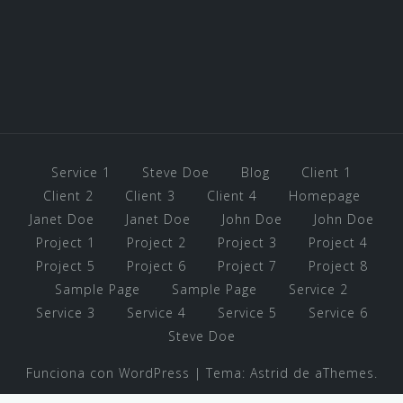
Service 1
Steve Doe
Blog
Client 1
Client 2
Client 3
Client 4
Homepage
Janet Doe
Janet Doe
John Doe
John Doe
Project 1
Project 2
Project 3
Project 4
Project 5
Project 6
Project 7
Project 8
Sample Page
Sample Page
Service 2
Service 3
Service 4
Service 5
Service 6
Steve Doe
Funciona con WordPress
|
Tema:
Astrid
de aThemes.