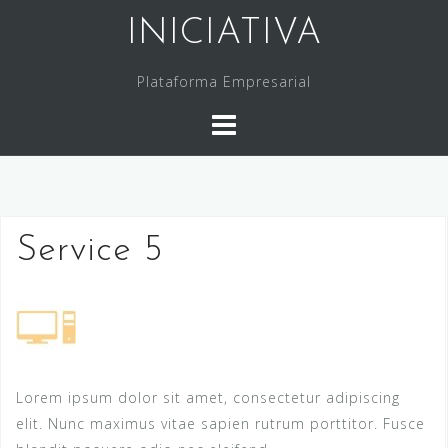
Saltar
INICIATIVA
al
contenido
Plataforma Empresarial
Service 5
Lorem ipsum dolor sit amet, consectetur adipiscing
elit. Nunc maximus vitae sapien rutrum porttitor. Fusce