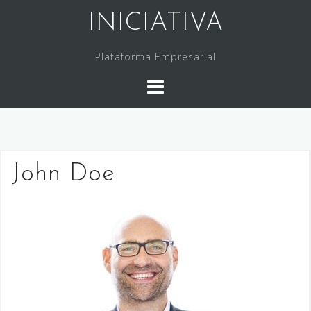
Saltar
INICIATIVA
al
contenido
Plataforma Empresarial
John Doe