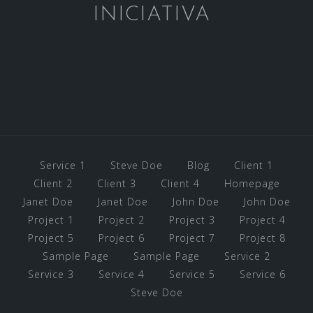
INICIATIVA
Service 1
Steve Doe
Blog
Client 1
Client 2
Client 3
Client 4
Homepage
Janet Doe
Janet Doe
John Doe
John Doe
Project 1
Project 2
Project 3
Project 4
Project 5
Project 6
Project 7
Project 8
Sample Page
Sample Page
Service 2
Service 3
Service 4
Service 5
Service 6
Steve Doe