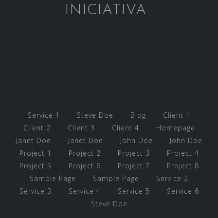
INICIATIVA
Service 1
Steve Doe
Blog
Client 1
Client 2
Client 3
Client 4
Homepage
Janet Doe
Janet Doe
John Doe
John Doe
Project 1
Project 2
Project 3
Project 4
Project 5
Project 6
Project 7
Project 8
Sample Page
Sample Page
Service 2
Service 3
Service 4
Service 5
Service 6
Steve Doe