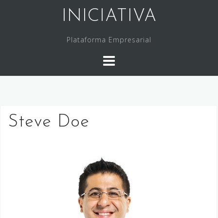
Saltar
INICIATIVA
al
contenido
Plataforma Empresarial
Steve Doe